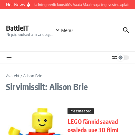
Sisu juurde
Hot News
Jõhvi haigla integreerib koostöös Vaata Maailmaga tegevusteraapiatess
BattleIT
Menu
Nii palju uudiseid ja nii vähe aega…
Avaleht
/
Alison Brie
Sirvimissilt: Alison Brie
Pressiteated
LEGO fännid saavad
osaleda uue 3D filmi