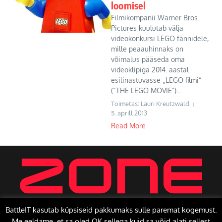
loomisel
Filmikompanii Warner Bros.
Pictures kuulutab välja
videokonkursi LEGO fännidele,
mille peaauhinnaks on
võimalus pääseda oma
videoklipiga 2014. aastal
esilinastuvasse „LEGO filmi“
(“THE LEGO MOVIE”)...
Toimetas: Lauri Kreutzwald
5. aprill 2013
Read More
BattleIT kasutab küpsiseid pakkumaks sulle paremat kogemust.
Me eeldame, et sa oled OK sellega kuid sa võid alati sellest