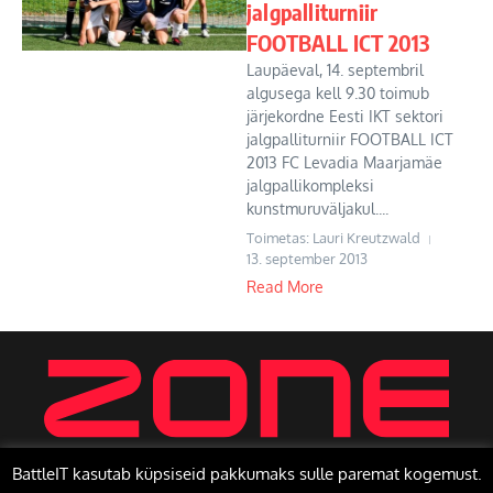
jalgpalliturniir
FOOTBALL ICT 2013
Laupäeval, 14. septembril
algusega kell 9.30 toimub
järjekordne Eesti IKT sektori
jalgpalliturniir FOOTBALL ICT
2013 FC Levadia Maarjamäe
jalgpallikompleksi
kunstmuruväljakul....
Toimetas: Lauri Kreutzwald
13. september 2013
Read More
BattleIT kasutab küpsiseid pakkumaks sulle paremat kogemust.