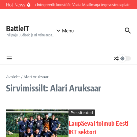
Sisu juurde
Hot News
Jõhvi haigla integreerib koostöös Vaata Maailmaga tegevusteraapiatesse
BattleIT
Menu
Nii palju uudiseid ja nii vähe aega…
Avaleht
/
Alari Aruksaar
Sirvimissilt: Alari Aruksaar
Pressiteated
Laupäeval toimub Eesti
IKT sektori