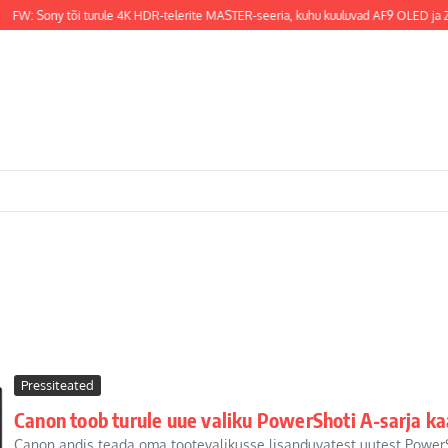
FW: Sony tõi turule 4K HDR-telerite MASTER-seeria, kuhu kuuluvad AF9 OLED ja ZF
Pressiteated
Canon toob turule uue valiku PowerShoti A-sarja k
Canon andis teada oma tootevalikusse lisanduvatest uutest PowerS