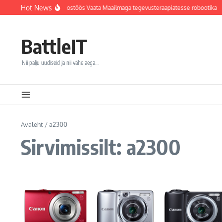
Sisu juurde
Hot News
hvi haigla integreerib koostöös Vaata Maailmaga tegevusteraapiatesse robootika
BattleIT
Nii palju uudiseid ja nii vähe aega…
Avaleht
/
a2300
Sirvimissilt: a2300