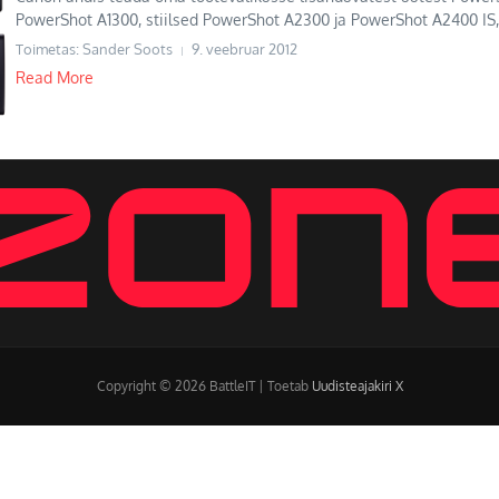
PowerShot A1300, stiilsed PowerShot A2300 ja PowerShot A2400 IS, 7,
Toimetas: Sander Soots
9. veebruar 2012
Read More
Copyright © 2026 BattleIT | Toetab
Uudisteajakiri X