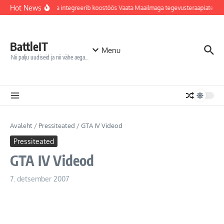
Sisu juurde
Hot News
Jõhvi haigla integreerib koostöös Vaata Maailmaga tegevusteraapiatesse
BattleIT
Menu
Nii palju uudiseid ja nii vähe aega…
Avaleht
/
Pressiteated
/
GTA IV Videod
Pressiteated
GTA IV Videod
7. detsember 2007