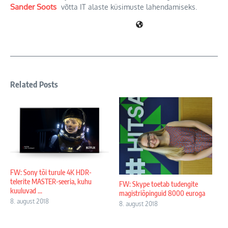
Sander Soots
võtta IT alaste küsimuste lahendamiseks.
Related Posts
FW: Sony tõi turule 4K HDR-
telerite MASTER-seeria, kuhu
FW: Skype toetab tudengite
kuuluvad ...
magistriõpinguid 8000 euroga
8. august 2018
8. august 2018