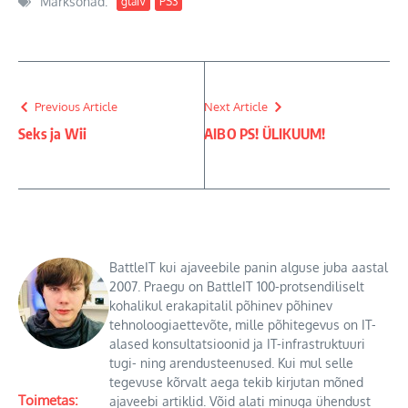
Märksõnad:
gtaIV
PS3
Previous Article
Next Article
Seks ja Wii
AIBO PS! ÜLIKUUM!
BattleIT kui ajaveebile panin alguse juba aastal
2007. Praegu on BattleIT 100-protsendiliselt
kohalikul erakapitalil põhinev põhinev
tehnoloogiaettevõte, mille põhitegevus on IT-
alased konsultatsioonid ja IT-infrastruktuuri
tugi- ning arendusteenused. Kui mul selle
tegevuse kõrvalt aega tekib kirjutan mõned
Toimetas:
ajaveebi artiklid. Võid alati minuga ühendust