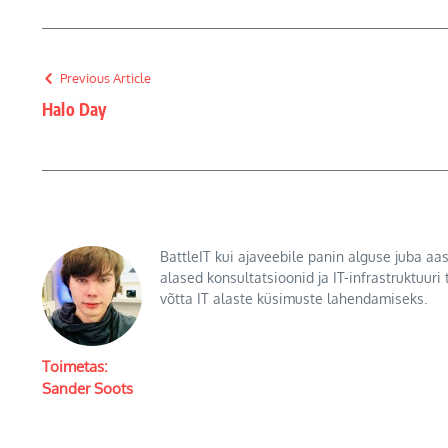
Previous Article
Halo Day
BattleIT kui ajaveebile panin alguse juba aas
alased konsultatsioonid ja IT-infrastruktuuri
võtta IT alaste küsimuste lahendamiseks.
Toimetas:
Sander Soots