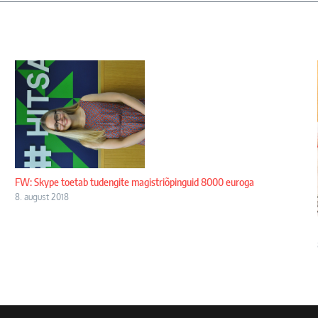
FW: Skype toetab tudengite magistriõpinguid 8000 euroga
8. august 2018