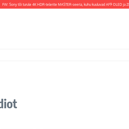
W: Sony tõi turule 4K HDR-telerite MASTER-seeria, kuhu kuuluvad AF9 OLED ja ZF9 
diot