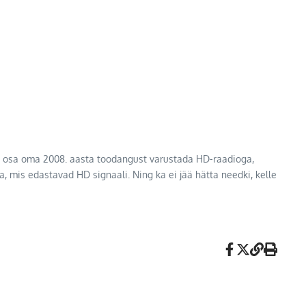
ur osa oma 2008. aasta toodangust varustada HD-raadioga,
, mis edastavad HD signaali. Ning ka ei jää hätta needki, kelle