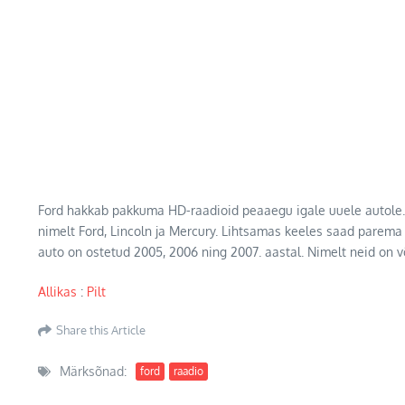
Ford hakkab pakkuma HD-raadioid peaaegu igale uuele autole. 
nimelt Ford, Lincoln ja Mercury. Lihtsamas keeles saad parema 
auto on ostetud 2005, 2006 ning 2007. aastal. Nimelt neid on 
Allikas
:
Pilt
Share this Article
Märksõnad:
ford
raadio