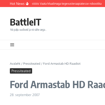
Sisu juurde
Hot News
i haigla integreerib koostöös Vaata Maailmaga tegevusteraapiatesse robootika
F
BattleIT
Nii palju uudiseid ja nii vähe aega…
Avaleht
/
Pressiteated
/
Ford Armastab HD Raadiot
Pressiteated
Ford Armastab HD Raa
28. september 2007