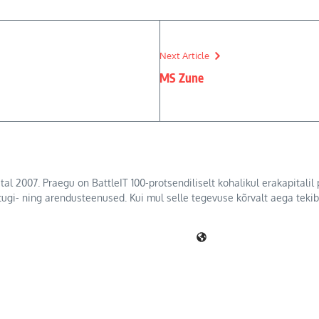
Next Article
MS Zune
tal 2007. Praegu on BattleIT 100-protsendiliselt kohalikul erakapitali
 tugi- ning arendusteenused. Kui mul selle tegevuse kõrvalt aega teki