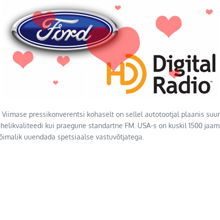
Viimase pressikonverentsi kohaselt on sellel autotootjal plaanis su
helikvaliteedi kui praegune standartne FM. USA-s on kuskil 1500 jaama
võimalik uuendada spetsiaalse vastuvõtjatega.