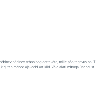
l põhinev põhinev tehnoloogiaettevõte, mille põhitegevus on IT-
b kirjutan mõned ajaveebi artiklid. Võid alati minuga ühendust