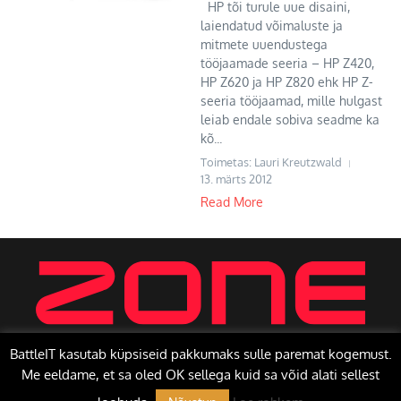
HP tõi turule uue disaini,
laiendatud võimaluste ja
mitmete uuendustega
tööjaamade seeria – HP Z420,
HP Z620 ja HP Z820 ehk HP Z-
seeria tööjaamad, mille hulgast
leiab endale sobiva seadme ka
kõ...
Toimetas: Lauri Kreutzwald
13. märts 2012
Read More
BattleIT kasutab küpsiseid pakkumaks sulle paremat kogemust.
Me eeldame, et sa oled OK sellega kuid sa võid alati sellest
Copyright © 2026 BattleIT | Toetab
Uudisteajakiri X