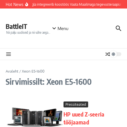
Sisu juurde
Hot News
Jõhvi haigla integreerib koostöös Vaata Maailmaga tegevusteraapiates
BattleIT
Menu
Nii palju uudiseid ja nii vähe aega…
Avaleht
/
Xeon E5-1600
Sirvimissilt: Xeon E5-1600
Pressiteated
HP uued Z-seeria
tööjaamad