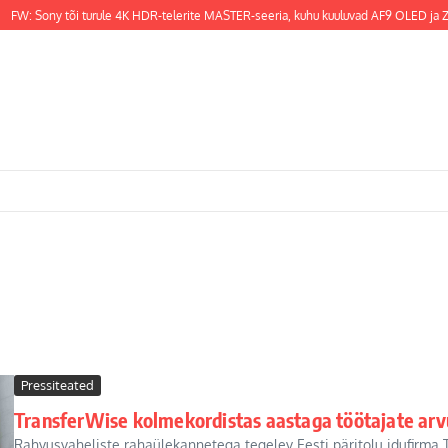
FW: Sony tõi turule 4K HDR-telerite MASTER-seeria, kuhu kuuluvad AF9 OLED ja ZF
Pressiteated
TransferWise kolmekordistas aastaga töötajate arv
Rahvusvaheliste rahaülekannetega tegelev Eesti päritolu idufirma