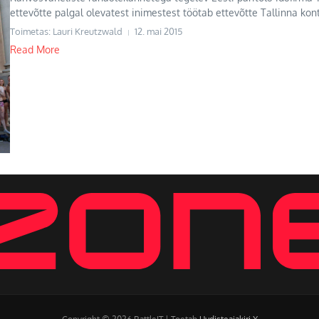
ettevõtte palgal olevatest inimestest töötab ettevõtte Tallinna konto
Toimetas: Lauri Kreutzwald
12. mai 2015
Read More