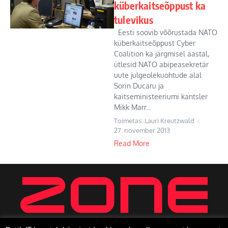
küberkaitseõppust ka
tulevikus
Eesti soovib võõrustada NATO
küberkaitseõppust Cyber
Coalition ka järgmisel aastal,
ütlesid NATO abipeasekretär
uute julgeolekuohtude alal
Sorin Ducaru ja
kaitseministeeriumi kantsler
Mikk Marr...
Toimetas: Lauri Kreutzwald
27. november 2013
Read More