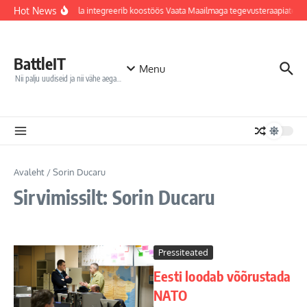
Sisu juurde
Hot News
Jõhvi haigla integreerib koostöös Vaata Maailmaga tegevusteraapiatess
BattleIT
Menu
Nii palju uudiseid ja nii vähe aega…
Avaleht
/
Sorin Ducaru
Sirvimissilt: Sorin Ducaru
Pressiteated
Eesti loodab võõrustada
NATO