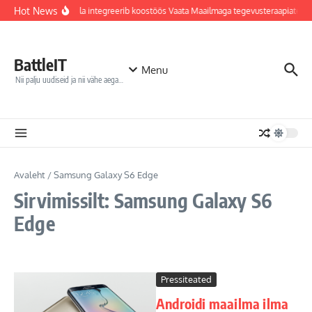
Sisu juurde
Hot News
Jõhvi haigla integreerib koostöös Vaata Maailmaga tegevusteraapiatess
BattleIT
Menu
Nii palju uudiseid ja nii vähe aega…
Avaleht
/
Samsung Galaxy S6 Edge
Sirvimissilt: Samsung Galaxy S6
Edge
Pressiteated
Androidi maailma ilma