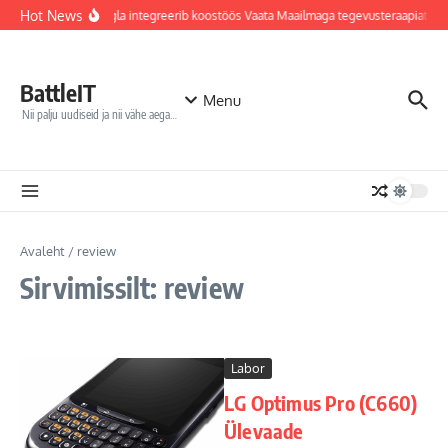
Sisu juurde
Hot News
Jõhvi haigla integreerib koostöös Vaata Maailmaga tegevusteraapiates
BattleIT
Menu
Nii palju uudiseid ja nii vähe aega…
Avaleht
/
review
Sirvimissilt: review
Labor
LG Optimus Pro (C660)
Ülevaade