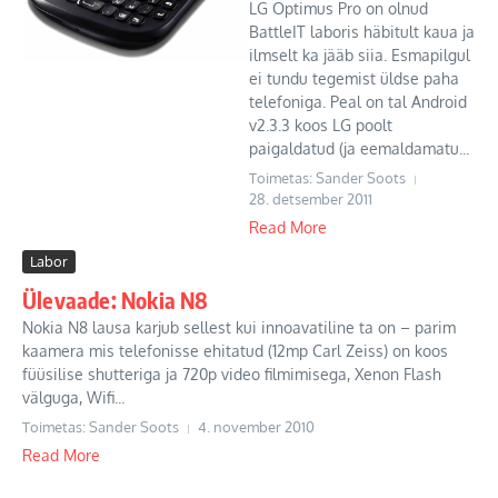
LG Optimus Pro on olnud
BattleIT laboris häbitult kaua ja
ilmselt ka jääb siia. Esmapilgul
ei tundu tegemist üldse paha
telefoniga. Peal on tal Android
v2.3.3 koos LG poolt
paigaldatud (ja eemaldamatu...
Toimetas: Sander Soots
28. detsember 2011
Read More
Labor
Ülevaade: Nokia N8
Nokia N8 lausa karjub sellest kui innoavatiline ta on – parim
kaamera mis telefonisse ehitatud (12mp Carl Zeiss) on koos
füüsilise shutteriga ja 720p video filmimisega, Xenon Flash
välguga, Wifi...
Toimetas: Sander Soots
4. november 2010
Read More