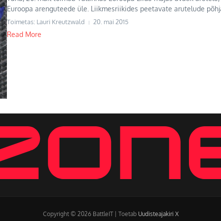
Euroopa arenguteede üle. Liikmesriikides peetavate arutelude põhjal
Toimetas: Lauri Kreutzwald
20. mai 2015
Read More
Copyright © 2026 BattleIT | Toetab
Uudisteajakiri X