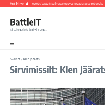
Sisu juurde
Hot News
õhvi haigla integreerib koostöös Vaata Maailmaga tegevusteraapiatesse robootika
BattleIT
Nii palju uudiseid ja nii vähe aega…
Avaleht
/
Klen Jäärats
Sirvimissilt: Klen Jäärat