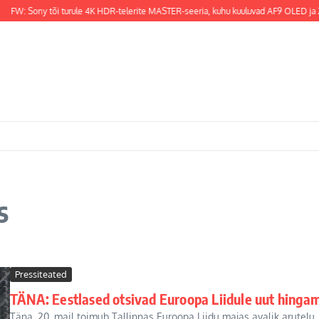
FW: Sony tõi turule 4K HDR-telerite MASTER-seeria, kuhu kuuluvad AF9 OLED ja ZF
s
Pressiteated
TÄNA: Eestlased otsivad Euroopa Liidule uut hingam
Täna, 20. mail toimub Tallinnas Euroopa Liidu majas avalik arutelu,