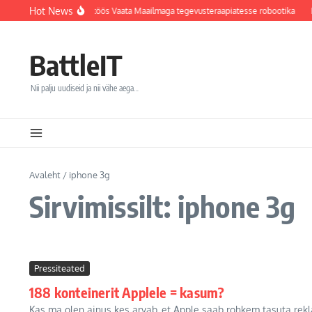
Sisu juurde
Hot News
i haigla integreerib koostöös Vaata Maailmaga tegevusteraapiatesse robootika
F
BattleIT
Nii palju uudiseid ja nii vähe aega…
Avaleht
/
iphone 3g
Sirvimissilt: iphone 3g
Pressiteated
188 konteinerit Applele = kasum?
Kas ma olen ainus kes arvab, et Apple saab rohkem tasuta rekl