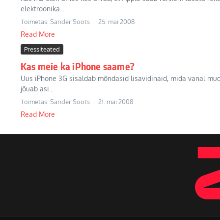
elektroonika...
Toimetas: Sander Soots
25. mai 2008
Read More
Pressiteated
Kas meie ka iPhone saame?
Uus iPhone 3G sisaldab mõndasid lisavidinaid, mida vanal mudel
jõuab asi...
Toimetas: Sander Soots
21. mai 2008
Read More