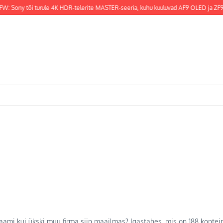
W: Sony tõi turule 4K HDR-telerite MASTER-seeria, kuhu kuuluvad AF9 OLED ja ZF9 
aami kui ükski muu firma siin maailmas? Igastahes, mis on 188 kontei