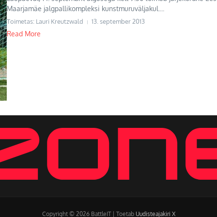
Maarjamäe jalgpallikompleksi kunstmuruväljakul....
Toimetas: Lauri Kreutzwald
13. september 2013
Read More
Copyright © 2026 BattleIT | Toetab
Uudisteajakiri X