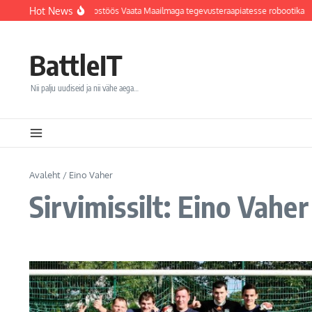
Sisu juurde
Hot News
hvi haigla integreerib koostöös Vaata Maailmaga tegevusteraapiatesse robootika
BattleIT
Nii palju uudiseid ja nii vähe aega…
Avaleht
/
Eino Vaher
Sirvimissilt: Eino Vaher