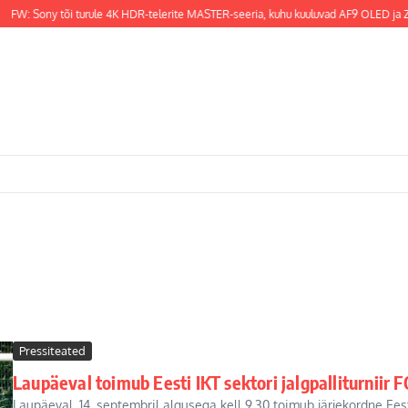
FW: Sony tõi turule 4K HDR-telerite MASTER-seeria, kuhu kuuluvad AF9 OLED ja ZF
Pressiteated
Laupäeval toimub Eesti IKT sektori jalgpalliturniir
Laupäeval, 14. septembril algusega kell 9.30 toimub järjekordne Ees