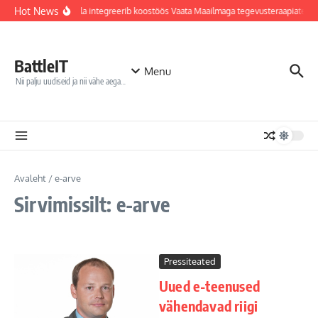
Sisu juurde
Hot News
Jõhvi haigla integreerib koostöös Vaata Maailmaga tegevusteraapiatess
BattleIT
Menu
Nii palju uudiseid ja nii vähe aega…
Avaleht
/
e-arve
Sirvimissilt: e-arve
Pressiteated
Uued e-teenused
vähendavad riigi