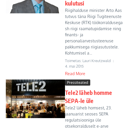
kulutusi
Riigihalduse minister Arto Aas
tutvus täna Riigi Tugiteenuste
Keskuse (RTK) töökorraldusega
sh riigi raamatupidamise ning
finants- ja
personaliarvestusteenuse
pakkumisega riigiasutustele.
Kohtumisel a...
Toimetas: Lauri Kreutzwald
4. mai 2015
Read More
Pressiteated
Tele2 läheb homme
SEPA-le üle
Tele2 läheb homsest, 23.
jaanuarist seoses SEPA
regulatsiooniga üle
otsekorralduselt e-arve