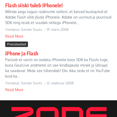
Flash siiski tuleb iPhonele!
Mõnda aega tagasi rääkisime sellest, et käivad kuulujutud et
Adobe Flash võib jõuda iPhonele. Adobe on uurinud ja puurinud
SDK ning leiab et suudab sellega iPhonele...
Toimetas: Sander Soots
19. märts 2008
Read More
Pressiteated
iPhone ja Flash
Paistab et varsti on oodata iPhonele koos SDK ka Flashi tuge,
kuna GearLive andmetel on see kindlapeale minek ja lähiajal
ka saadaval. Mida see tähendab? Eks ikka seda et nii YouTube
kuid ka...
Toimetas: Sander Soots
12. veebruar 2008
Read More