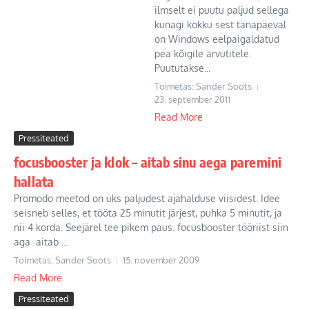
ilmselt ei puutu paljud sellega
kunagi kokku sest tänapäeval
on Windows eelpaigaldatud
pea kõigile arvutitele.
Puututakse...
Toimetas: Sander Soots
23. september 2011
Read More
Pressiteated
focusbooster ja klok – aitab sinu aega paremini
hallata
Promodo meetod on üks paljudest ajahalduse viisidest. Idee
seisneb selles, et tööta 25 minutit järjest, puhka 5 minutit, ja
nii 4 korda. Seejärel tee pikem paus. focusbooster tööriist siin
aga aitab ...
Toimetas: Sander Soots
15. november 2009
Read More
Pressiteated