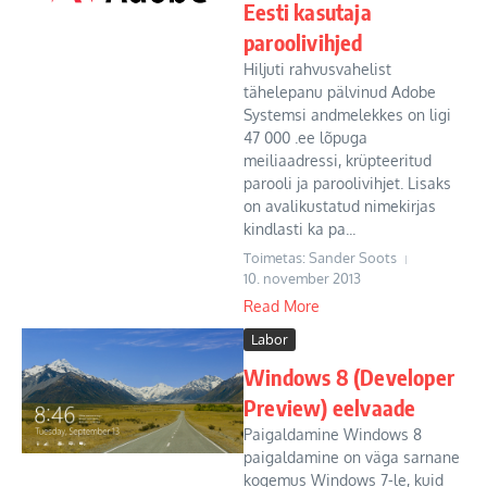
Eesti kasutaja
paroolivihjed
Hiljuti rahvusvahelist
tähelepanu pälvinud Adobe
Systemsi andmelekkes on ligi
47 000 .ee lõpuga
meiliaadressi, krüpteeritud
parooli ja paroolivihjet. Lisaks
on avalikustatud nimekirjas
kindlasti ka pa...
Toimetas: Sander Soots
10. november 2013
Read More
Labor
Windows 8 (Developer
Preview) eelvaade
Paigaldamine Windows 8
paigaldamine on väga sarnane
kogemus Windows 7-le, kuid