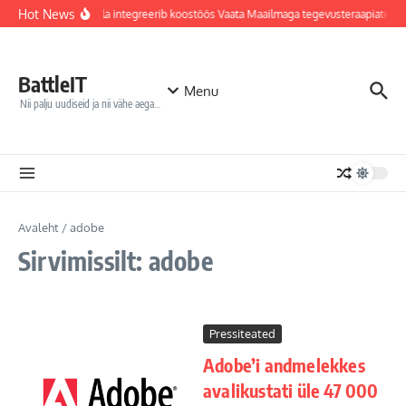
Sisu juurde
Hot News
Jõhvi haigla integreerib koostöös Vaata Maailmaga tegevusteraapiatess
BattleIT
Menu
Nii palju uudiseid ja nii vähe aega…
Avaleht
/
adobe
Sirvimissilt: adobe
Pressiteated
Adobe’i andmelekkes
avalikustati üle 47 000