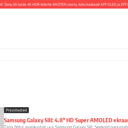
: Sony tõi turule 4K HDR-telerite MASTER-seeria, kuhu kuuluvad AF9 OLED ja ZF9 LC
Pressiteated
Samsung Galaxy SIII: 4.8″ HD Super AMOLED ekraan
Täna õhtul avalikustati uus Samsung Galaxy SIII. Seekord panustab 