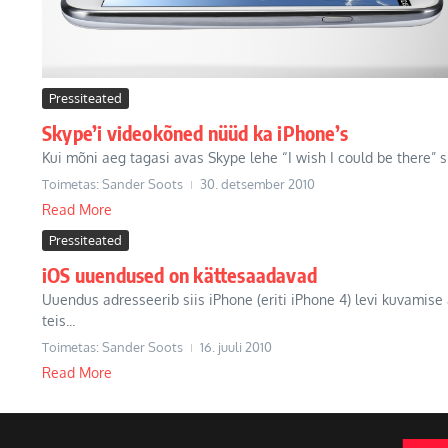
Pressiteated
Skype’i videokõned nüüd ka iPhone’s
Kui mõni aeg tagasi avas Skype lehe “I wish I could be there” 
Toimetas: Sander Soots
30. detsember 2010
Read More
Pressiteated
iOS uuendused on kättesaadavad
Uuendus adresseerib siis iPhone (eriti iPhone 4) levi kuvamise a
teis...
Toimetas: Sander Soots
16. juuli 2010
Read More