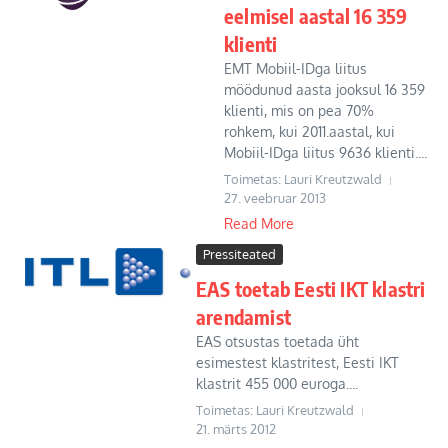
eelmisel aastal 16 359
klienti
EMT Mobiil-IDga liitus
möödunud aasta jooksul 16 359
klienti, mis on pea 70%
rohkem, kui 2011.aastal, kui
Mobiil-IDga liitus 9636 klienti....
Toimetas: Lauri Kreutzwald
27. veebruar 2013
Read More
Pressiteated
EAS toetab Eesti IKT klastri
arendamist
EAS otsustas toetada üht
esimestest klastritest, Eesti IKT
klastrit 455 000 euroga....
Toimetas: Lauri Kreutzwald
21. märts 2012