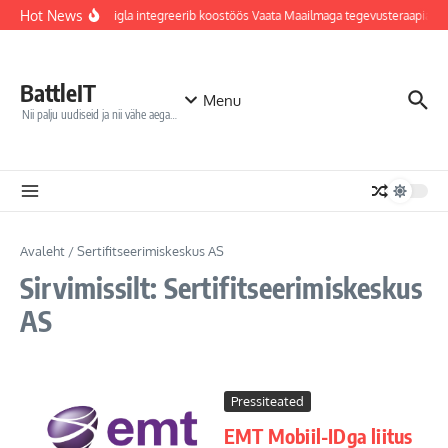
Sisu juurde
Hot News
Jõhvi haigla integreerib koostöös Vaata Maailmaga tegevusteraapiate
BattleIT
Menu
Nii palju uudiseid ja nii vähe aega…
Avaleht
/
Sertifitseerimiskeskus AS
Sirvimissilt: Sertifitseerimiskeskus
AS
Pressiteated
EMT Mobiil-IDga liitus